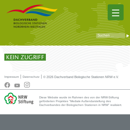
KEIN ZUGRIFF
Impressum
Datenschutz
© 2026 Dachverband Biologische Stationen NRW e.V.
Diese Website wurde im Rahmen des von der NRW-Stiftung
geförderten Projektes "Mediale Außendarstellung des
Dachverbandes der Biologischen Stationen in NRW" realisiert.