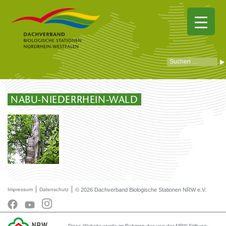
NABU-NIEDERRHEIN-WALD
Impressum
Datenschutz
© 2026 Dachverband Biologische Stationen NRW e.V.
Diese Website wurde im Rahmen des von der NRW-Stiftung