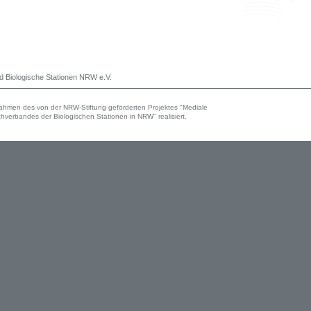
 Biologische Stationen NRW e.V.
ahmen des von der NRW-Stiftung geförderten Projektes "Mediale
verbandes der Biologischen Stationen in NRW" realisiert.